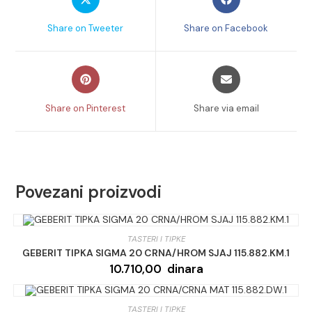
in
in
količina
a
a
Share on Tweeter
Share on Facebook
new
new
window
window
Opens
Opens
in
in
a
a
Share on Pinterest
Share via email
new
new
window
window
Povezani proizvodi
TASTERI I TIPKE
GEBERIT TIPKA SIGMA 20 CRNA/HROM SJAJ 115.882.KM.1
10.710,00
dinara
TASTERI I TIPKE