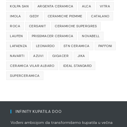
KOLPA SAN
ARGENTA CERAMICA
ALCA
VITRA
IMOLA
GEDY
CERAMICHE PIEMME
CATALANO
ROCA
CERSANIT
CERAMICHE SUPERGRES
LAUFEN
PRISSMACER CERAMICA
NOVABELL
LAFAENZA
LEONARDO
STN CERAMICA
PAFFONI
NAVARTI
AZUVI
GIGACER
JIKA
CERAMICA VILAR ALBARO
IDEAL STANDARD
SUPERCERAMICA
INFINITY KUPATILA DOO
Vođeni ambicijom da transformišemo kupatila u večna