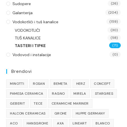
Sudopere
(26)
Galanterija
(204)
Vodokotlići i tuš kanalice
(159)
VODOKOTLIĆI
(30)
TUŠ KANALICE
(58)
TASTERI I TIPKE
(71)
Vodovod i instalacije
(0)
Brendovi
MINOTTI
ROSAN
BEMETA
HERZ
CONCEPT
PAMESA CERAMICA
RAGNO
MIRELA
STARGRES
GEBERIT
TECE
CERAMICHE MARINER
HALCON CERAMICAS
GROHE
HUPPE GERMANY
ACO
HANSGROHE
AXA
LINEART
BLANCO