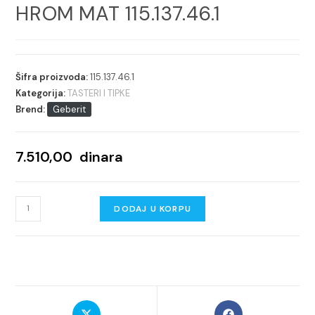
HROM MAT 115.137.46.1
Šifra proizvoda:
115.137.46.1
Kategorija:
TASTERI I TIPKE
Brend:
Geberit
7.510,00
dinara
GEBERIT
DODAJ U KORPU
TIPKA
DELTA
30
HROM
MAT
Opens
Opens
115.137.46.1