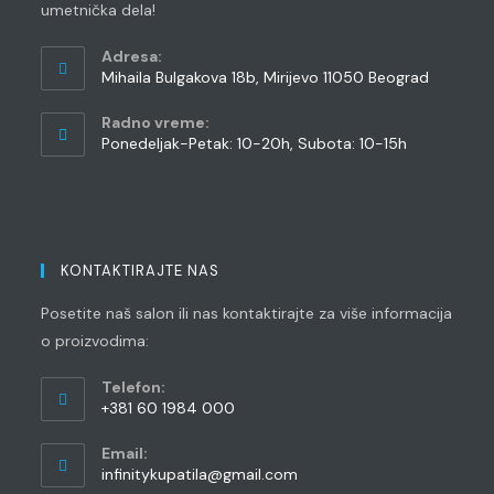
umetnička dela!
Adresa:
Mihaila Bulgakova 18b, Mirijevo 11050 Beograd
Radno vreme:
Ponedeljak-Petak: 10-20h, Subota: 10-15h
KONTAKTIRAJTE NAS
Posetite naš salon ili nas kontaktirajte za više informacija
o proizvodima:
Telefon:
+381 60 1984 000
Opens
Email:
in
Opens
infinitykupatila@gmail.com
your
in