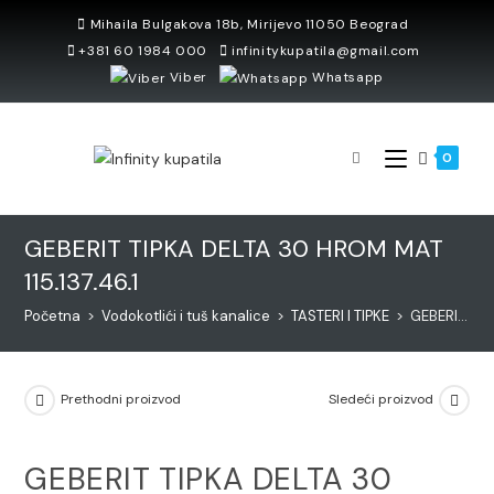
Skip
Mihaila Bulgakova 18b, Mirijevo 11050 Beograd
to
+381 60 1984 000
infinitykupatila@gmail.com
content
Viber
Whatsapp
0
GEBERIT TIPKA DELTA 30 HROM MAT
115.137.46.1
Početna
>
Vodokotlići i tuš kanalice
>
TASTERI I TIPKE
>
GEBERIT TIPKA DELTA 30 HROM MAT 115.137.46.1
Prethodni proizvod
Sledeći proizvod
GEBERIT TIPKA DELTA 30