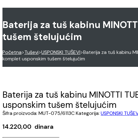
Baterija za tuš kabinu MINOT
tušem štelujućim
Početna
>
Tuševi
>
USPONSKI TUŠEVI
>
Baterija za tuš kabinu 
komplet usponskim tušem štelujućim
Baterija za tuš kabinu MINOTTI T
usponskim tušem štelujućim
Šifra proizvoda:
MUT-075/6113C
Kategorija:
USPONSKI TUŠEV
14.220,00
dinara