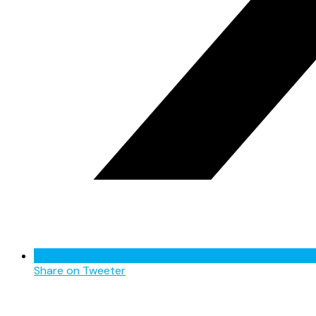
Share on Tweeter
Opens
in
a