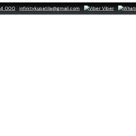
84 000
infinitykupatila@gmail.com
Viber