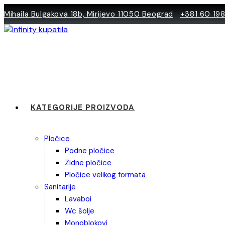
Skip
Mihaila Bulgakova 18b, Mirijevo 11050 Beograd
+381 60 19
to
content
KATEGORIJE PROIZVODA
pločice
podne pločice
zidne pločice
pločice velikog formata
sanitarije
lavaboi
wc šolje
monoblokovi