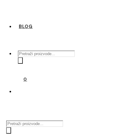
BLOG
Products
search
0
Products
search