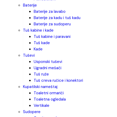
baterije
baterije za lavabo
baterije za kadu i tuš kadu
baterije za sudoperu
tuš kabine i kade
tuš kabine i paravani
tuš kade
kade
tuševi
usponski tuševi
ugradni mešači
tuš ruže
tuš creva ručice i konektori
kupatilski nameštaj
toaletni ormarići
toaletna ogledala
vertikale
sudopere