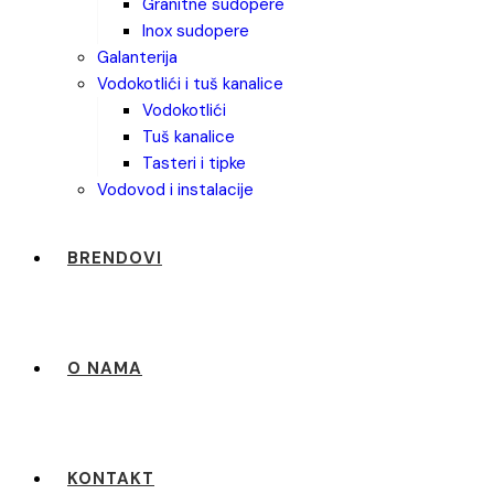
granitne sudopere
inox sudopere
galanterija
vodokotlići i tuš kanalice
vodokotlići
tuš kanalice
tasteri i tipke
vodovod i instalacije
BRENDOVI
O NAMA
KONTAKT