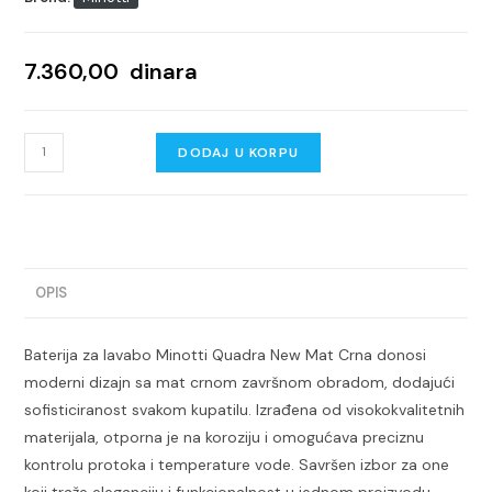
7.360,00
dinara
Baterija
DODAJ U KORPU
za
lavabo
MINOTTI
QUADRA
NEW
OPIS
mat
crna
Baterija za lavabo Minotti Quadra New Mat Crna donosi
količina
moderni dizajn sa mat crnom završnom obradom, dodajući
sofisticiranost svakom kupatilu. Izrađena od visokokvalitetnih
materijala, otporna je na koroziju i omogućava preciznu
kontrolu protoka i temperature vode. Savršen izbor za one
koji traže eleganciju i funkcionalnost u jednom proizvodu.