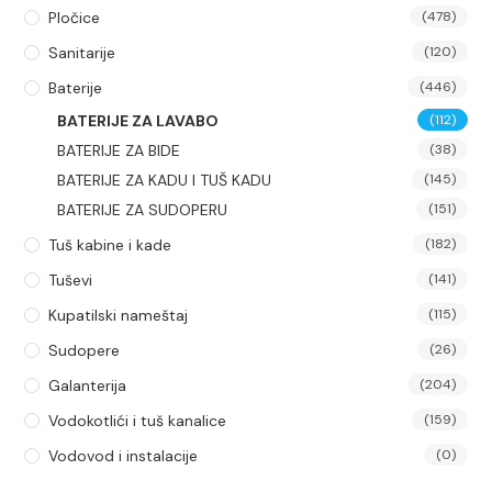
Pločice
(478)
Sanitarije
(120)
Baterije
(446)
BATERIJE ZA LAVABO
(112)
BATERIJE ZA BIDE
(38)
BATERIJE ZA KADU I TUŠ KADU
(145)
BATERIJE ZA SUDOPERU
(151)
Tuš kabine i kade
(182)
Tuševi
(141)
Kupatilski nameštaj
(115)
Sudopere
(26)
Galanterija
(204)
Vodokotlići i tuš kanalice
(159)
Vodovod i instalacije
(0)