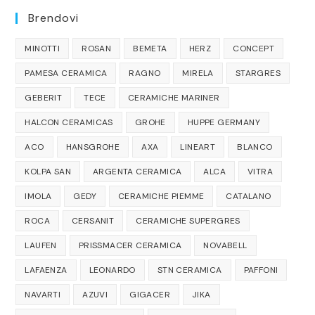
Brendovi
MINOTTI
ROSAN
BEMETA
HERZ
CONCEPT
PAMESA CERAMICA
RAGNO
MIRELA
STARGRES
GEBERIT
TECE
CERAMICHE MARINER
HALCON CERAMICAS
GROHE
HUPPE GERMANY
ACO
HANSGROHE
AXA
LINEART
BLANCO
KOLPA SAN
ARGENTA CERAMICA
ALCA
VITRA
IMOLA
GEDY
CERAMICHE PIEMME
CATALANO
ROCA
CERSANIT
CERAMICHE SUPERGRES
LAUFEN
PRISSMACER CERAMICA
NOVABELL
LAFAENZA
LEONARDO
STN CERAMICA
PAFFONI
NAVARTI
AZUVI
GIGACER
JIKA