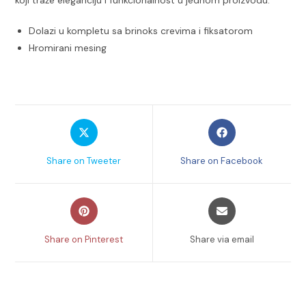
Dolazi u kompletu sa brinoks crevima i fiksatorom
Hromirani mesing
Opens
Opens
in
in
a
a
Share on Tweeter
Share on Facebook
new
new
window
window
Opens
Opens
in
in
a
a
Share on Pinterest
Share via email
new
new
window
window