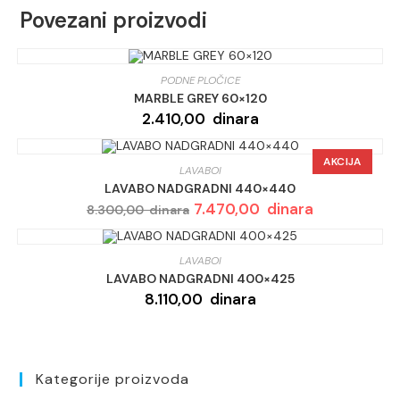
Povezani proizvodi
PODNE PLOČICE
MARBLE GREY 60×120
2.410,00
dinara
AKCIJA
LAVABOI
LAVABO NADGRADNI 440×440
Originalna
7.470,00
dinara
Trenutna
8.300,00
dinara
cena
cena
je
je:
bila:
7.470,00 dinar
8.300,00 dinara.
LAVABOI
LAVABO NADGRADNI 400×425
8.110,00
dinara
Kategorije proizvoda