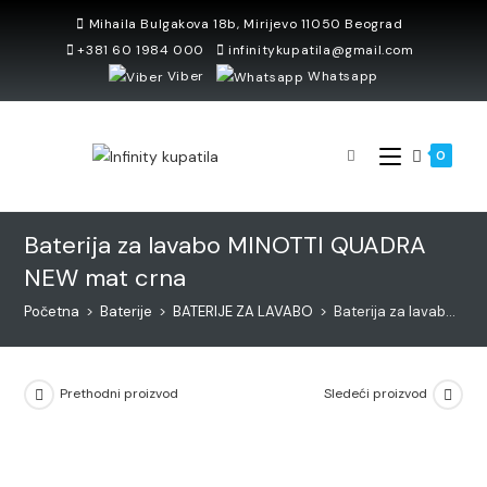
Skip
Mihaila Bulgakova 18b, Mirijevo 11050 Beograd
to
+381 60 1984 000
infinitykupatila@gmail.com
content
Viber
Whatsapp
0
Baterija za lavabo MINOTTI QUADRA
NEW mat crna
Početna
>
Baterije
>
BATERIJE ZA LAVABO
>
Baterija za lavabo MINOTTI QUADRA NEW mat crna
Prethodni proizvod
Sledeći proizvod