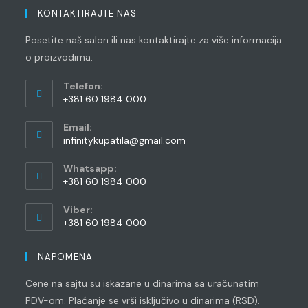
KONTAKTIRAJTE NAS
Posetite naš salon ili nas kontaktirajte za više informacija
o proizvodima:
Telefon:
+381 60 1984 000
Opens
Email:
in
Opens
infinitykupatila@gmail.com
your
in
application
your
Whatsapp:
application
+381 60 1984 000
Opens
Viber:
in
+381 60 1984 000
your
Opens
application
in
NAPOMENA
your
Cene na sajtu su iskazane u dinarima sa uračunatim
application
PDV-om. Plaćanje se vrši isključivo u dinarima (RSD).