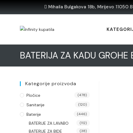
Skip
Mihaila Bulgakova 18b, Mirijevo 11050 
to
content
KATEGORI
BATERIJA ZA KADU GROHE 
Kategorije proizvoda
Pločice
(478)
Sanitarije
(120)
Baterije
(446)
BATERIJE ZA LAVABO
(112)
BATERIJE ZA BIDE
(38)