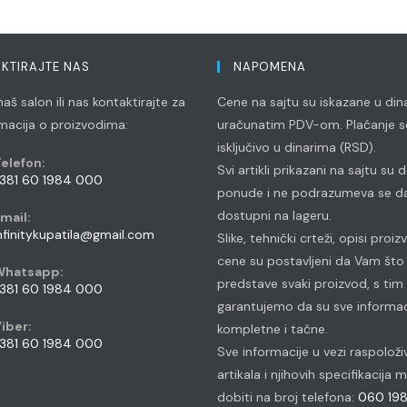
KTIRAJTE NAS
NAPOMENA
aš salon ili nas kontaktirajte za
Cene na sajtu su iskazane u din
rmacija o proizvodima:
uračunatim PDV-om. Plaćanje se
isključivo u dinarima (RSD).
elefon:
Svi artikli prikazani na sajtu su
381 60 1984 000
ponude i ne podrazumeva se da
pens
dostupni na lageru.
mail:
n
Opens
nfinitykupatila@gmail.com
Slike, tehnički crteži, opisi proiz
our
in
cene su postavljeni da Vam što 
pplication
your
Whatsapp:
application
predstave svaki proizvod, s tim
381 60 1984 000
garantujemo da su sve informac
pens
iber:
kompletne i tačne.
n
381 60 1984 000
Sve informacije u vezi raspoloži
our
pens
artikala i njihovih specifikacija
pplication
n
dobiti na broj telefona:
060 19
our