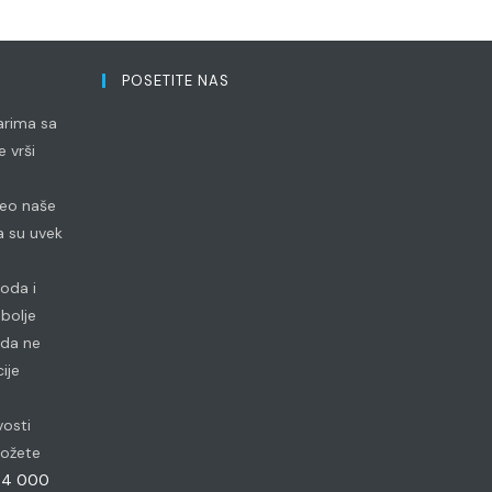
POSETITE NAS
arima sa
 vrši
 deo naše
 su uvek
voda i
bolje
 da ne
ije
vosti
 možete
84 000