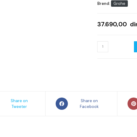
Brend:
Grohe
37.690,00
di
BATERIJA
ZA
KADU
GROHE
EUROPLUS
SET
količina
s
Opens
Ope
Share on
Share on
Tweeter
in
Facebook
in
a
a
new
new
ow
window
win