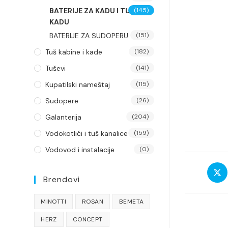
BATERIJE ZA KADU I TUŠ
(145)
KADU
BATERIJE ZA SUDOPERU
(151)
Tuš kabine i kade
(182)
Tuševi
(141)
Kupatilski nameštaj
(115)
Sudopere
(26)
Galanterija
(204)
Vodokotlići i tuš kanalice
(159)
Vodovod i instalacije
(0)
Open
in
Brendovi
a
new
MINOTTI
ROSAN
BEMETA
wind
HERZ
CONCEPT