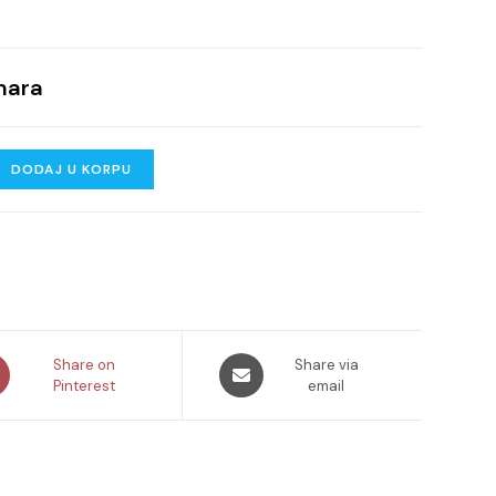
nara
DODAJ U KORPU
ns
Opens
Share on
Share via
Pinterest
in
email
a
new
dow
window