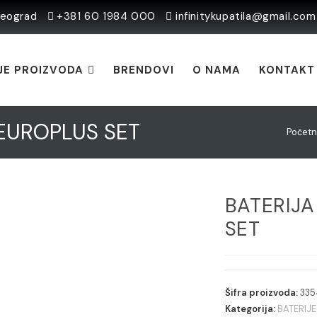
Beograd
+381 60 1984 000
infinitykupatila@gmail.com
JE PROIZVODA
BRENDOVI
O NAMA
KONTAKT
EUROPLUS SET
Počet
BATERIJ
SET
Šifra proizvoda:
33
Kategorija:
BATERIJE