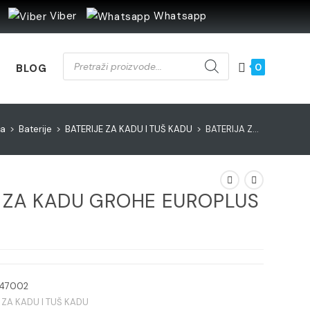
Viber
Whatsapp
Products
search
0
BLOG
na
>
Baterije
>
BATERIJE ZA KADU I TUŠ KADU
>
BATERIJA ZA KADU GROHE EUROPLUS SET
A ZA KADU GROHE EUROPLUS
547002
 ZA KADU I TUŠ KADU