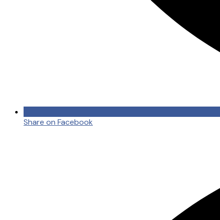
Share on Facebook
Opens
in
a
new
window