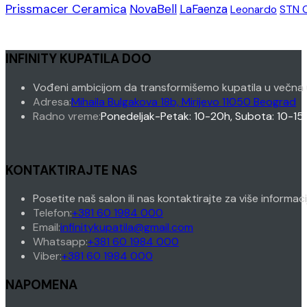
Prissmacer Ceramica
NovaBell
LaFaenza
Leonardo
STN 
INFINITY KUPATILA DOO
Vođeni ambicijom da transformišemo kupatila u večna 
Adresa:
Mihaila Bulgakova 18b, Mirijevo 11050 Beograd
Radno vreme:
Ponedeljak-Petak: 10-20h, Subota: 10-15
KONTAKTIRAJTE NAS
Posetite naš salon ili nas kontaktirajte za više informac
Opens
Telefon:
+381 60 1984 000
in
Opens
Email:
infinitykupatila@gmail.com
your
Opens
in
Whatsapp:
+381 60 1984 000
Opens
application
in
your
Viber:
+381 60 1984 000
in
your
application
NAPOMENA
your
application
application