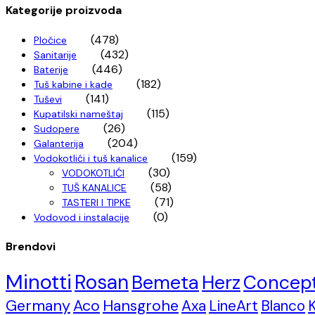
Kategorije proizvoda
(478)
Pločice
(432)
Sanitarije
(446)
Baterije
(182)
Tuš kabine i kade
(141)
Tuševi
(115)
Kupatilski nameštaj
(26)
Sudopere
(204)
Galanterija
(159)
Vodokotlići i tuš kanalice
(30)
VODOKOTLIĆI
(58)
TUŠ KANALICE
(71)
TASTERI I TIPKE
(0)
Vodovod i instalacije
Brendovi
Minotti
Rosan
Bemeta
Herz
Concep
Germany
Aco
Hansgrohe
Axa
LineArt
Blanco