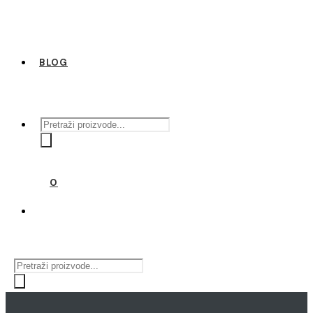
BLOG
Products
search
0
Products
search