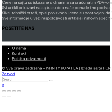
Cene na sajtu su iskazane u dinarima sa uračunatim PDV-om. P
Svi artikli prikazani na sajtu su deo naše ponude i ne podra
Slike, tehnički crteži, opisi proizvoda i cene su postavljeni
Sve informacije u vezi raspoloživosti artikala i njihovih speci
POSETITE NAS
O nama
Kontakt
Politika privatnosti
© Sva prava zadržana - INFINITY KUPATILA | Izrada sajta
PCM
Zatvori
×