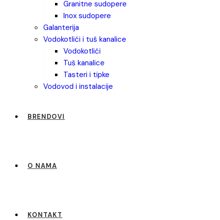
granitne sudopere
inox sudopere
galanterija
vodokotlići i tuš kanalice
vodokotlići
tuš kanalice
tasteri i tipke
vodovod i instalacije
BRENDOVI
O NAMA
KONTAKT