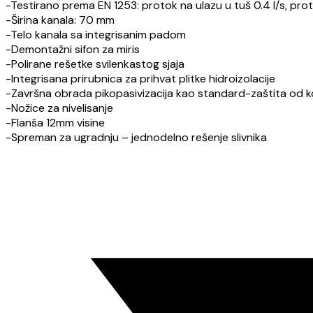
-Testirano prema EN 1253: protok na ulazu u tuš 0.4 l/s, proto
-Širina kanala: 70 mm
-Telo kanala sa integrisanim padom
-Demontažni sifon za miris
-Polirane rešetke svilenkastog sjaja
-Integrisana prirubnica za prihvat plitke hidroizolacije
-Završna obrada pikopasivizacija kao standard-zaštita od k
-Nožice za nivelisanje
-Flanša 12mm visine
-Spreman za ugradnju – jednodelno rešenje slivnika
Opens
in
a
new
window