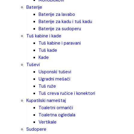
monoblokovi
baterije
baterije za lavabo
baterije za kadu i tuš kadu
baterije za sudoperu
tuš kabine i kade
tuš kabine i paravani
tuš kade
kade
tuševi
usponski tuševi
ugradni mešači
tuš ruže
tuš creva ručice i konektori
kupatilski nameštaj
toaletni ormarići
toaletna ogledala
vertikale
sudopere