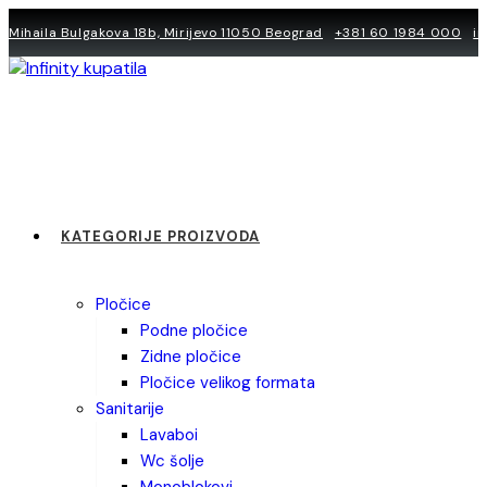
Skip
Mihaila Bulgakova 18b, Mirijevo 11050 Beograd
+381 60 1984 000
i
to
content
KATEGORIJE PROIZVODA
pločice
podne pločice
zidne pločice
pločice velikog formata
sanitarije
lavaboi
wc šolje