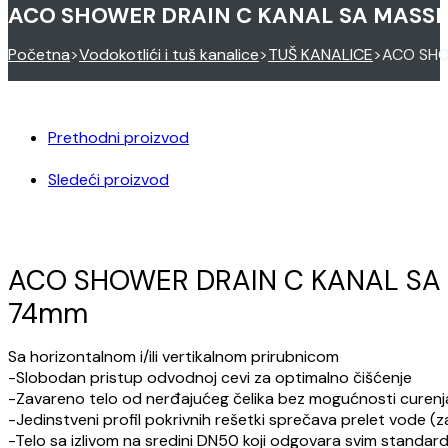
ACO SHOWER DRAIN C KANAL SA MASSI
Početna
>
Vodokotlići i tuš kanalice
>
TUŠ KANALICE
>
ACO SHO
Prethodni proizvod
Sledeći proizvod
ACO SHOWER DRAIN C KANAL SA
74mm
Sa horizontalnom i/ili vertikalnom prirubnicom
-Slobodan pristup odvodnoj cevi za optimalno čišćenje
-Zavareno telo od nerđajućeg čelika bez mogućnosti curenj
-Jedinstveni profil pokrivnih rešetki sprečava prelet vode 
-Telo sa izlivom na sredini DN50 koji odgovara svim standar