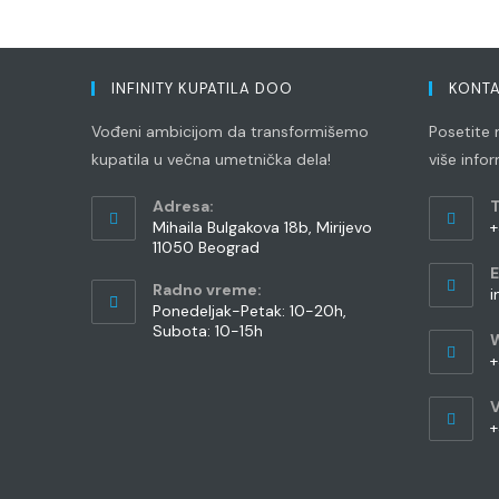
INFINITY KUPATILA DOO
KONTA
Vođeni ambicijom da transformišemo
Posetite n
kupatila u večna umetnička dela!
više info
Adresa:
T
Mihaila Bulgakova 18b, Mirijevo
+
11050 Beograd
O
E
i
Radno vreme:
i
y
Ponedeljak-Petak: 10-20h,
Subota: 10-15h
a
+
O
V
i
+
y
O
a
i