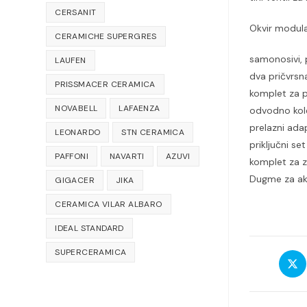
CERSANIT
Okvir modula
CERAMICHE SUPERGRES
samonosivi,
LAUFEN
dva pričvrsna
PRISSMACER CERAMICA
komplet za p
NOVABELL
LAFAENZA
odvodno kol
prelazni ada
LEONARDO
STN CERAMICA
priključni se
PAFFONI
NAVARTI
AZUVI
komplet za z
Dugme za akt
GIGACER
JIKA
CERAMICA VILAR ALBARO
IDEAL STANDARD
SUPERCERAMICA
Open
in
a
new