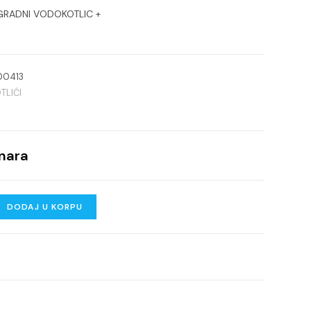
GRADNI VODOKOTLIC +
00413
LIĆI
nara
DODAJ U KORPU