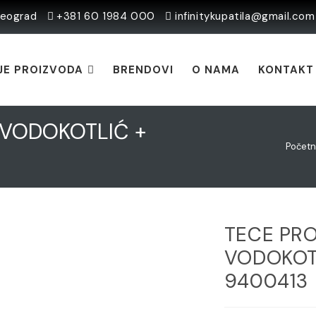
Beograd
+381 60 1984 000
infinitykupatila@gmail.com
JE PROIZVODA
BRENDOVI
O NAMA
KONTAKT
 VODOKOTLIĆ +
Počet
TECE PRO
VODOKOTL
9400413