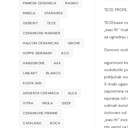
PAMESA CERAMICA
RAGNO
TECE PROFI
MIRELA
STARGRES
TECEbase toa
GEBERIT
TECE
„easi fit“ t
CERAMICHE MARINER
za ugradnju u
HALCON CERAMICAS
GROHE
Osnovni vodok
HUPPE GERMANY
ACO
sigurnosni k
HANSGROHE
AXA
vodokotlić
LINEART
BLANCO
priključak v
KOLPA SAN
3-kraki ugaon
zapremina re
ARGENTA CERAMICA
ALCA
ispiranja od 
VITRA
IMOLA
GEDY
odmah korist
izolovani o
CERAMICHE PIEMME
„easi fit“ in
CATALANO
ROCA
tihi ventil z