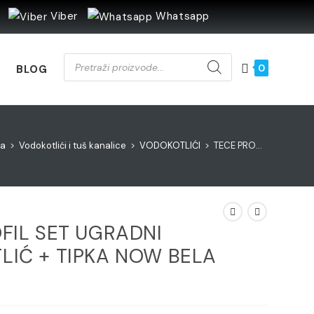
Viber
Whatsapp
Products
search
0
BLOG
na
>
Vodokotlići i tuš kanalice
>
VODOKOTLIĆI
>
TECE PROFIL SET UGRADNI VODOKOTLIĆ + TIPKA NOW BELA 9400413
FIL SET UGRADNI
IĆ + TIPKA NOW BELA