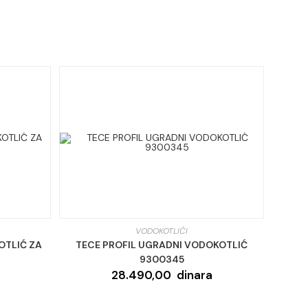
dow
window
VODOKOTLIĆI
OTLIĆ ZA
TECE PROFIL UGRADNI VODOKOTLIĆ
9300345
28.490,00
dinara