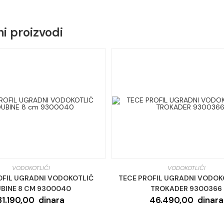
ow
window
win
i proizvodi
VODOKOTLIĆI
VODOKOTLIĆI
OFIL UGRADNI VODOKOTLIĆ
TECE PROFIL UGRADNI VODOK
BINE 8 CM 9300040
TROKADER 9300366
31.190,00
dinara
46.490,00
dinara