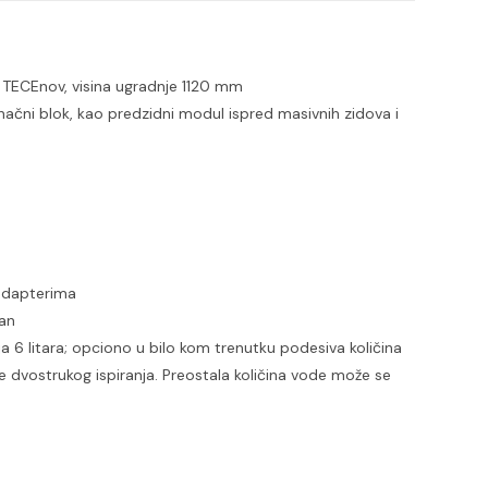
e TECEnov, visina ugradnje 1120 mm
inačni blok, kao predzidni modul ispred masivnih zidova i
 adapterima
ran
 6 litara; opciono u bilo kom trenutku podesiva količina
ike dvostrukog ispiranja. Preostala količina vode može se