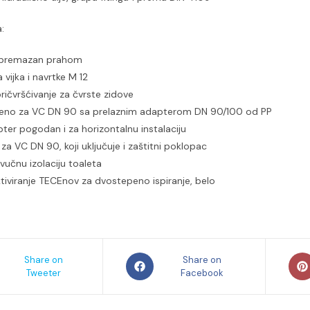
:
 premazan prahom
 vijka i navrtke M 12
ričvršćivanje za čvrste zidove
eno za VC DN 90 sa prelaznim adapterom DN 90/100 od PP
pter pogodan i za horizontalnu instalaciju
t za VC DN 90, koji uključuje i zaštitni poklopac
vučnu izolaciju toaleta
iviranje TECEnov za dvostepeno ispiranje, belo
s
Opens
Ope
Share on
Share on
Tweeter
in
Facebook
in
a
a
new
new