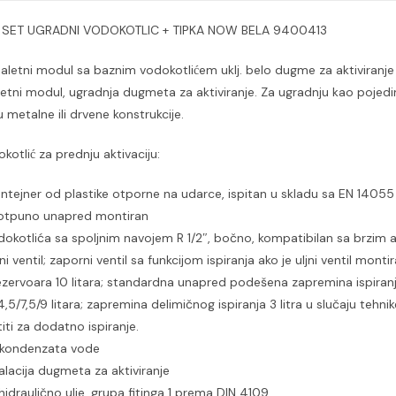
NOW
L SET UGRADNI VODOKOTLIC + TIPKA NOW BELA 9400413
BELA
9400413
letni modul sa baznim vodokotlićem uklj. belo dugme za aktiviranj
količina
oaletni modul, ugradnja dugmeta za aktiviranje. Za ugradnju kao pojed
 metalne ili drvene konstrukcije.
otlić za prednju aktivaciju:
ontejner od plastike otporne na udarce, ispitan u skladu sa EN 14055
 potpuno unapred montiran
odokotlića sa spoljnim navojem R 1/2″, bočno, kompatibilan sa brzim
i ventil; zaporni ventil sa funkcijom ispiranja ako je uljni ventil monti
zervoara 10 litara; standardna unapred podešena zapremina ispiranja
4,5/7,5/9 litara; zapremina delimičnog ispiranja 3 litra u slučaju tehn
iti za dodatno ispiranje.
d kondenzata vode
stalacija dugmeta za aktiviranje
a hidraulično ulje, grupa fitinga 1 prema DIN 4109