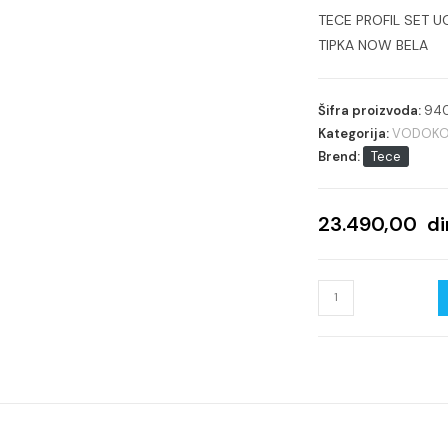
TECE PROFIL SET U
TIPKA NOW BELA
Šifra proizvoda:
94
Kategorija:
VODOKOT
Brend:
Tece
23.490,00
di
TECE
PROFIL
SET
UGRADNI
VODOKOTLIĆ
+
TIPKA