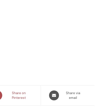
ns
Opens
Share on
Share via
Pinterest
in
email
a
new