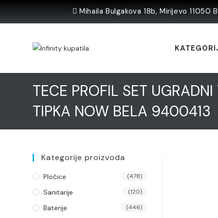
Skip
Mihaila Bulgakova 18b, Mirijevo 11050 
to
content
KATEGORI
TECE PROFIL SET UGRADNI
TIPKA NOW BELA 9400413
Kategorije proizvoda
Pločice
(478)
Sanitarije
(120)
Baterije
(446)