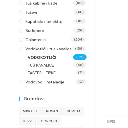
Tuš kabine i kade
(182)
Tuševi
(141)
Kupatilski nameštaj
(115)
Sudopere
(26)
Galanterija
(204)
Vodokotlići i tuš kanalice
(159)
VODOKOTLIĆI
(30)
TUŠ KANALICE
(58)
TASTERI I TIPKE
(71)
Vodovod i instalacije
(0)
Brendovi
MINOTTI
ROSAN
BEMETA
HERZ
CONCEPT
OPIS