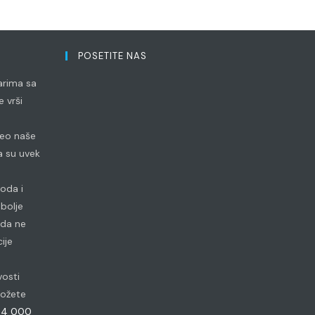
POSETITE NAS
arima sa
 vrši
 deo naše
 su uvek
voda i
bolje
 da ne
ije
vosti
 možete
84 000