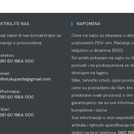
KTIRAJTE NAS
NAPOMENA
aš salon ili nas kontaktirajte za
Cene na sajtu su iskazane u din
rmacija o proizvodima:
uračunatim PDV-om. Plaćanje se
isključivo u dinarima (RSD).
elefon:
Svi artikli prikazani na sajtu su
381 60 1984 000
ponude i ne podrazumeva se da
pens
dostupni na lageru.
mail:
n
Opens
nfinitykupatila@gmail.com
Slike, tehnički crteži, opisi proiz
our
in
cene su postavljeni da Vam što 
pplication
your
Whatsapp:
application
predstave svaki proizvod, s tim
381 60 1984 000
garantujemo da su sve informac
pens
iber:
kompletne i tačne.
n
381 60 1984 000
Sve informacije u vezi raspoloži
our
pens
artikala i njihovih specifikacija
pplication
n
dobiti na broj telefona:
060 19