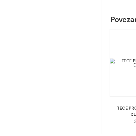
wind
Povezan
TECE PR
DU